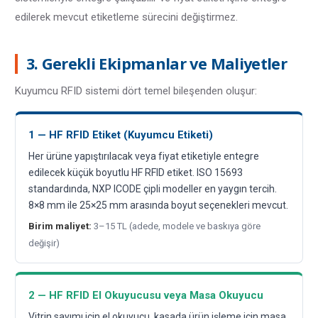
edilerek mevcut etiketleme sürecini değiştirmez.
3. Gerekli Ekipmanlar ve Maliyetler
Kuyumcu RFID sistemi dört temel bileşenden oluşur:
1 — HF RFID Etiket (Kuyumcu Etiketi)
Her ürüne yapıştırılacak veya fiyat etiketiyle entegre
edilecek küçük boyutlu HF RFID etiket. ISO 15693
standardında, NXP ICODE çipli modeller en yaygın tercih.
8×8 mm ile 25×25 mm arasında boyut seçenekleri mevcut.
Birim maliyet:
3–15 TL (adede, modele ve baskıya göre
değişir)
2 — HF RFID El Okuyucusu veya Masa Okuyucu
Vitrin sayımı için el okuyucu, kasada ürün işleme için masa