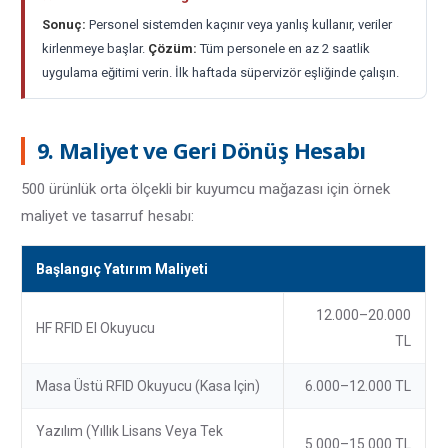
Sonuç:
Personel sistemden kaçınır veya yanlış kullanır, veriler
kirlenmeye başlar.
Çözüm:
Tüm personele en az 2 saatlik
uygulama eğitimi verin. İlk haftada süpervizör eşliğinde çalışın.
9. Maliyet ve Geri Dönüş Hesabı
500 ürünlük orta ölçekli bir kuyumcu mağazası için örnek
maliyet ve tasarruf hesabı:
Başlangıç Yatırım Maliyeti
12.000–20.000
HF RFID El Okuyucu
TL
Masa Üstü RFID Okuyucu (kasa Için)
6.000–12.000 TL
Yazılım (yıllık Lisans Veya Tek
5.000–15.000 TL