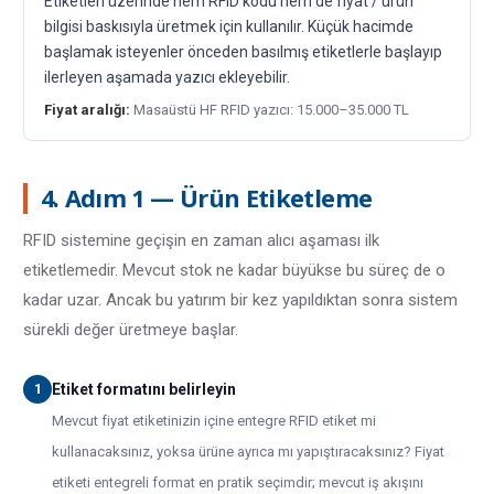
Etiketleri üzerinde hem RFID kodu hem de fiyat / ürün
bilgisi baskısıyla üretmek için kullanılır. Küçük hacimde
başlamak isteyenler önceden basılmış etiketlerle başlayıp
ilerleyen aşamada yazıcı ekleyebilir.
Fiyat aralığı:
Masaüstü HF RFID yazıcı: 15.000–35.000 TL
4. Adım 1 — Ürün Etiketleme
RFID sistemine geçişin en zaman alıcı aşaması ilk
etiketlemedir. Mevcut stok ne kadar büyükse bu süreç de o
kadar uzar. Ancak bu yatırım bir kez yapıldıktan sonra sistem
sürekli değer üretmeye başlar.
1
Etiket formatını belirleyin
Mevcut fiyat etiketinizin içine entegre RFID etiket mi
kullanacaksınız, yoksa ürüne ayrıca mı yapıştıracaksınız? Fiyat
etiketi entegreli format en pratik seçimdir; mevcut iş akışını