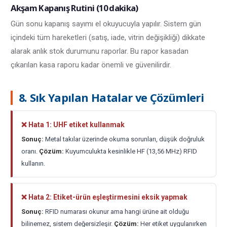
Akşam Kapanış Rutini (10 dakika)
Gün sonu kapanış sayımı el okuyucuyla yapılır. Sistem gün
içindeki tüm hareketleri (satış, iade, vitrin değişikliği) dikkate
alarak anlık stok durumunu raporlar. Bu rapor kasadan
çıkarılan kasa raporu kadar önemli ve güvenilirdir.
8. Sık Yapılan Hatalar ve Çözümleri
❌ Hata 1: UHF etiket kullanmak
Sonuç:
Metal takılar üzerinde okuma sorunları, düşük doğruluk
oranı.
Çözüm:
Kuyumculukta kesinlikle HF (13,56 MHz) RFID
kullanın.
❌ Hata 2: Etiket-ürün eşleştirmesini eksik yapmak
Sonuç:
RFID numarası okunur ama hangi ürüne ait olduğu
bilinemez, sistem değersizleşir.
Çözüm:
Her etiket uygulanırken