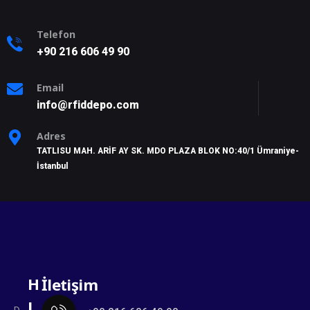
Telefon
+9
0 216 606 49 90
Email
info@rfiddepo.com
Adres
TATLISU MAH. ARİF AY SK. MDO PLAZA BLOK NO:40/1 Ümraniye-
İstanbul
H
İletişim
ı