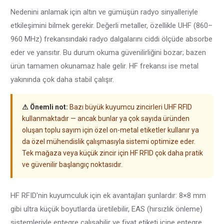
Nedenini anlamak için altın ve gümüşün radyo sinyalleriyle
etkileşimini bilmek gerekir. Değerli metaller, özellikle UHF (860–
960 MHz) frekansındaki radyo dalgalarını ciddi ölçüde absorbe
eder ve yansıtır. Bu durum okuma güvenilirliğini bozar; bazen
ürün tamamen okunamaz hale gelir. HF frekansı ise metal
yakınında çok daha stabil çalışır.
⚠ Önemli not:
Bazı büyük kuyumcu zincirleri UHF RFID
kullanmaktadır — ancak bunlar ya çok sayıda üründen
oluşan toplu sayım için özel on-metal etiketler kullanır ya
da özel mühendislik çalışmasıyla sistemi optimize eder.
Tek mağaza veya küçük zincir için HF RFID çok daha pratik
ve güvenilir başlangıç noktasıdır.
HF RFID'nin kuyumculuk için ek avantajları şunlardır: 8×8 mm
gibi ultra küçük boyutlarda üretilebilir, EAS (hırsızlık önleme)
sistemleriyle entegre çalışabilir ve fiyat etiketi içine entegre