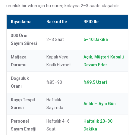
ürünlük bir vitrin için bu süreç kolayca 2–3 saate ulaşabilir.
Kıyaslama
Barkod Ile
RFID Ile
300 Ürün
2–3 Saat
5–10 Dakika
Sayım Süresi
Mağaza
Kapalı Veya
Açık, Müşteri Kabulü
Durumu
Kısıtlı Hizmet
Devam Eder
Doğruluk
%85–90
%99,5 Üzeri
Oranı
Kayıp Tespit
Haftalık
Anlık — Aynı Gün
Süresi
Sayımda
Personel
Haftalık 4–6
Haftalık 20–30
Sayım Emeği
Saat
Dakika